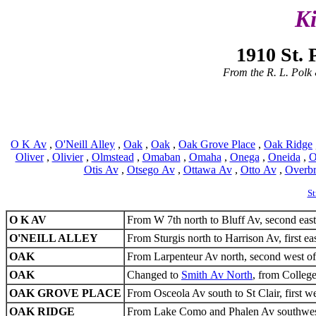
K
1910 St. 
From the R. L. Polk 
O K Av
,
O'Neill Alley
,
Oak
,
Oak
,
Oak Grove Place
,
Oak Ridge
Oliver
,
Olivier
,
Olmstead
,
Omaban
,
Omaha
,
Onega
,
Oneida
,
O
Otis Av
,
Otsego Av
,
Ottawa Av
,
Otto Av
,
Overb
St
O K AV
From W 7th north to Bluff Av, second east
O'NEILL ALLEY
From Sturgis north to Harrison Av, first e
OAK
From Larpenteur Av north, second west of C
OAK
Changed to
Smith Av North
, from Colleg
OAK GROVE PLACE
From Osceola Av south to St Clair, first w
OAK RIDGE
From Lake Como and Phalen Av southwest to