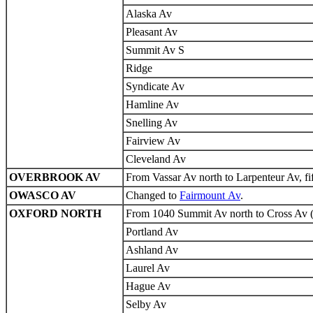
Alaska Av
Pleasant Av
Summit Av S
Ridge
Syndicate Av
Hamline Av
Snelling Av
Fairview Av
Cleveland Av
OVERBROOK AV
From Vassar Av north to Larpenteur Av, fif
OWASCO AV
Changed to
Fairmount Av
.
OXFORD NORTH
From 1040 Summit Av north to Cross Av (Co
Portland Av
Ashland Av
Laurel Av
Hague Av
Selby Av