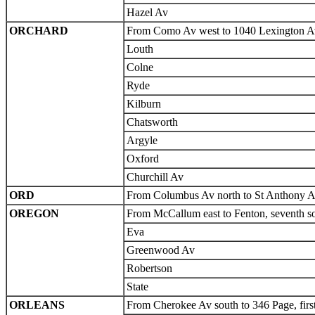
Hazel Av
ORCHARD
From Como Av west to 1040 Lexington Av, 
Louth
Colne
Ryde
Kilburn
Chatsworth
Argyle
Oxford
Churchill Av
ORD
From Columbus Av north to St Anthony Av
OREGON
From McCallum east to Fenton, seventh sou
Eva
Greenwood Av
Robertson
State
ORLEANS
From Cherokee Av south to 346 Page, first