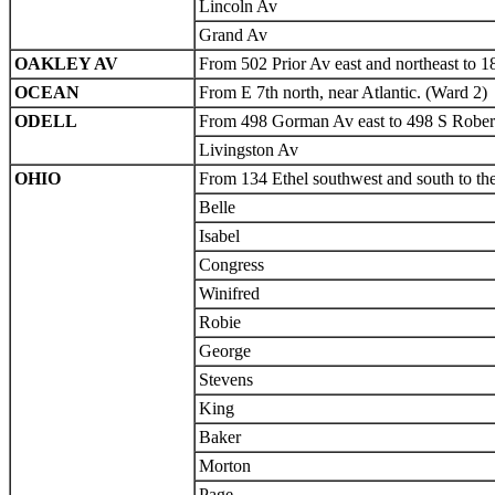
Lincoln Av
Grand Av
OAKLEY AV
From 502 Prior Av east and northeast to 1
OCEAN
From E 7th north, near Atlantic. (Ward 2)
ODELL
From 498 Gorman Av east to 498 S Robert,
Livingston Av
OHIO
From 134 Ethel southwest and south to the 
Belle
Isabel
Congress
Winifred
Robie
George
Stevens
King
Baker
Morton
Page