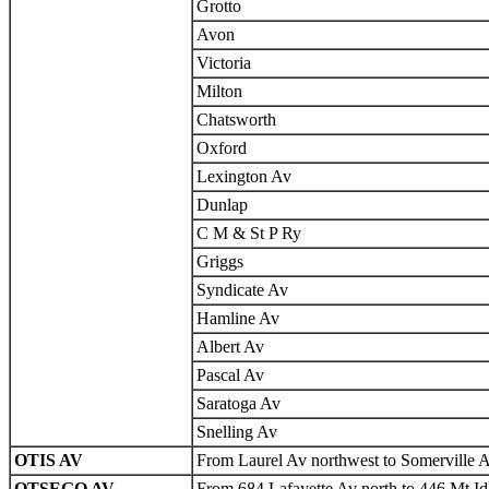
Grotto
Avon
Victoria
Milton
Chatsworth
Oxford
Lexington Av
Dunlap
C M & St P Ry
Griggs
Syndicate Av
Hamline Av
Albert Av
Pascal Av
Saratoga Av
Snelling Av
OTIS AV
From Laurel Av northwest to Somerville Av
OTSEGO AV
From 684 Lafayette Av north to 446 Mt Ida