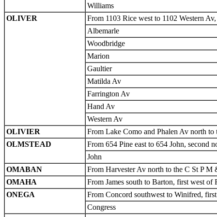
Williams
OLIVER
From 1103 Rice west to 1102 Western Av, f
Albemarle
Woodbridge
Marion
Gaultier
Matilda Av
Farrington Av
Hand Av
Western Av
OLIVIER
From Lake Como and Phalen Av north to the 
OLMSTEAD
From 654 Pine east to 654 John, second no
John
OMABAN
From Harvester Av north to the C St P M &
OMAHA
From James south to Barton, first west o
ONEGA
From Concord southwest to Winifred, first
Congress