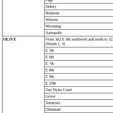
Sidney
Belmont
Winona
Wyoming
Annapolis
OLIVE
From 362 E 4th northwest and north to 32
(Wards 1, 3)
E 5th
E 6th
E 7th
E 8th
E 9th
E 10th
Van Slyke Court
Grove
Somerset
Olmstead