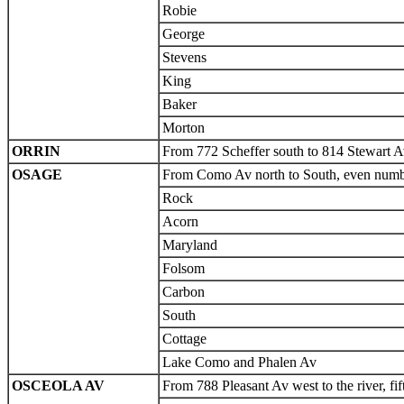
Robie
George
Stevens
King
Baker
Morton
ORRIN
From 772 Scheffer south to 814 Stewart Av
OSAGE
From Como Av north to South, even number
Rock
Acorn
Maryland
Folsom
Carbon
South
Cottage
Lake Como and Phalen Av
OSCEOLA AV
From 788 Pleasant Av west to the river, fi