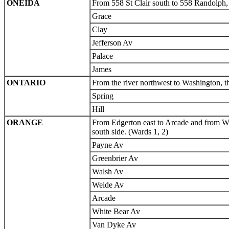
ONEIDA
From 558 St Clair south to 558 Randolph, 
Grace
Clay
Jefferson Av
Palace
James
ONTARIO
From the river northwest to Washington, t
Spring
Hill
ORANGE
From Edgerton east to Arcade and from Wh
south side. (Wards 1, 2)
Payne Av
Greenbrier Av
Walsh Av
Weide Av
Arcade
White Bear Av
Van Dyke Av